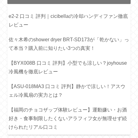
e2-2 口コミ 評判｜cicibellaの冷却ハンディファン徹底
レビュー
佐々木希のshower dryer BRT-SD173が「乾かない」っ
て本当？購入前に知りたい3つの真実！
【BYX008B 口コミ 評判】小型でも涼しい？joyhouse
冷風機を徹底レビュー
【ASU-018MA3 口コミ 評判】静かで涼しい！アスウ
ェル冷風扇の実力とは？
【福岡のチョコザップ体験レビュー】運動嫌い・お酒
好き・食事制限したくないアラフィフ女が無理せず続
けられたリアル口コミ