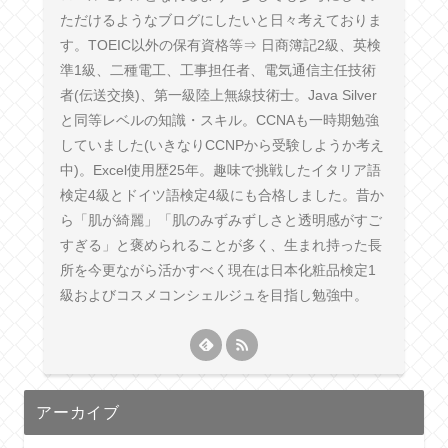
ただけるようなブログにしたいと日々考えておりま
す。TOEIC以外の保有資格等⇒ 日商簿記2級、英検
準1級、二種電工、工事担任者、電気通信主任技術
者(伝送交換)、第一級陸上無線技術士。Java Silver
と同等レベルの知識・スキル。CCNAも一時期勉強
していました(いきなりCCNPから受験しようか考え
中)。Excel使用歴25年。趣味で挑戦したイタリア語
検定4級とドイツ語検定4級にも合格しました。昔か
ら「肌が綺麗」「肌のみずみずしさと透明感がすご
すぎる」と褒められることが多く、生まれ持った長
所を今更ながら活かすべく現在は日本化粧品検定1
級およびコスメコンシェルジュを目指し勉強中。
アーカイブ