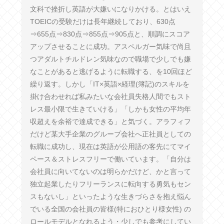
文科で挫折し英語が大嫌いになりかける。とはいえ
TOEICの受験だけは長年継続しており、630点
⇒655点⇒830点⇒855点⇒905点と、順調にスコア
アップさせることに成功。アスペルガー気味で尚且
つアダルトチルドレン気味なので職場で少しでも嫌
なことがあると逃げるように転職する、を10回ほど
繰り返す。しかし「IT×英語×経理(簿記)のスキルを
掛け合わせれば私みたいな会社員失格人間でもスト
レス最小限で生きていける」「しかも女性の平均年
収超えを余裕で達成できる」と気づく。アラフィフ
だけど某大手企業のグループ会社へ正社員としての
転職に成功し、現在は英語が公用語の客先にてマイ
ペース＆ストレスフリーで働いています。「自分は
会社員に向いてないのは明らかだけど、かと言って
独立起業したりフリーランスに転向する勇気もセン
スもないし」といったような生きづらさを抱え悩ん
でいる全国の会社員の皆様(特におひとり様女性) の
ロールモデルとなれるよう・少しでも参考にしてい