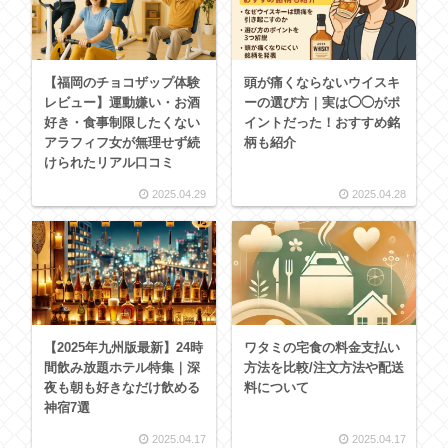
【福岡のチョコザップ体験
頭が痛くならないウイスキ
レビュー】運動嫌い・お酒
ーの選び方｜実は◯◯がポ
好き・食事制限したくない
イントだった！おすすめ銘
アラフィフ女が無理せず続
柄も紹介
けられたリアル口コミ
2025.04.29
2025.04.28
【2025年九州版最新】24時
ワタミの宅食の料金支払い
間飲み放題ホテル特集｜深
方法を比較/注文方法や配送
夜も朝も好きなだけ飲める
料について
神宿7選
2025.04.17
2025.04.17