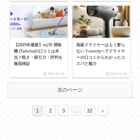
【2025年最新】mj35 掃除
高級ドライヤーはもう要ら
機 (Tailulu)の口コミは本
ない？runctyヘアドライヤ
当？軽さ・吸引力・評判を
ーの口コミからわかったコ
徹底検証
スパと魅力
2025.04.15
2025.01.02
次のページ
1
2
3
…
32