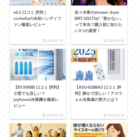
e2-2 口コミ 評判｜
佐々木希のshower dryer
cicibellaの冷却ハンディフ
BRT-SD173が「乾かない」
ァン徹底レビュー
って本当？購入前に知りた
い3つの真実！
2025.07.28
2025.05.25
【BYX008B 口コミ 評判】
【ASU-018MA3 口コミ 評
小型でも涼しい？
判】静かで涼しい！アスウ
joyhouse冷風機を徹底レ
ェル冷風扇の実力とは？
ビュー
2025.05.19
2025.05.19