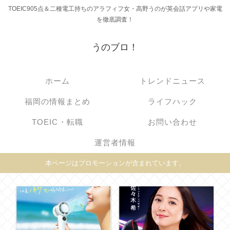
TOEIC905点＆二種電工持ちのアラフィフ女・高野うのが英会話アプリや家電
を徹底調査！
うのブロ！
ホーム
トレンドニュース
福岡の情報まとめ
ライフハック
TOEIC・転職
お問い合わせ
運営者情報
本ページはプロモーションが含まれています。