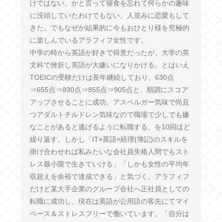
けではない。かと言って寝食を忘れて何らかの趣味
に没頭していたわけでもない。人並みに恋愛もして
きた。でもなぜか結果的に今もおひとり様を究極的
に楽しんでいるアラフィフ女性です。
中学の時から英語が好きで得意だったが、大学の英
文科で挫折し英語が大嫌いになりかける。とはいえ
TOEICの受験だけは長年継続しており、630点
⇒655点⇒830点⇒855点⇒905点と、順調にスコア
アップさせることに成功。アスペルガー気味で尚且
つアダルトチルドレン気味なので職場で少しでも嫌
なことがあると逃げるように転職する、を10回ほど
繰り返す。しかし「IT×英語×経理(簿記)のスキルを
掛け合わせれば私みたいな会社員失格人間でもスト
レス最小限で生きていける」「しかも女性の平均年
収超えを余裕で達成できる」と気づく。アラフィフ
だけど某大手企業のグループ会社へ正社員としての
転職に成功し、現在は英語が公用語の客先にてマイ
ペース＆ストレスフリーで働いています。「自分は