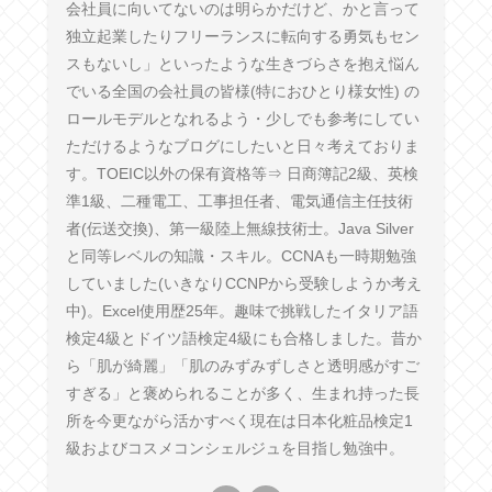
会社員に向いてないのは明らかだけど、かと言って
独立起業したりフリーランスに転向する勇気もセン
スもないし」といったような生きづらさを抱え悩ん
でいる全国の会社員の皆様(特におひとり様女性) の
ロールモデルとなれるよう・少しでも参考にしてい
ただけるようなブログにしたいと日々考えておりま
す。TOEIC以外の保有資格等⇒ 日商簿記2級、英検
準1級、二種電工、工事担任者、電気通信主任技術
者(伝送交換)、第一級陸上無線技術士。Java Silver
と同等レベルの知識・スキル。CCNAも一時期勉強
していました(いきなりCCNPから受験しようか考え
中)。Excel使用歴25年。趣味で挑戦したイタリア語
検定4級とドイツ語検定4級にも合格しました。昔か
ら「肌が綺麗」「肌のみずみずしさと透明感がすご
すぎる」と褒められることが多く、生まれ持った長
所を今更ながら活かすべく現在は日本化粧品検定1
級およびコスメコンシェルジュを目指し勉強中。