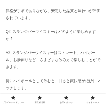
価格が手頃でありながら、安定した品質と味わいが評価
されています。
Q2: スランジバーウイスキーはどのように楽しめます
か？
A2: スランジバーウイスキーはストレート、ハイボー
ル、お湯割りなど、さまざまな飲み方で楽しむことがで
きます。
特にハイボールとして飲むと、甘さと爽快感が絶妙にマ
ッチします。
お湯割りもおすすめで、アルコール感が和らぎ、甘さが
プライバシーポリシー
運営者情報
お問い合わせ
サイトマップ