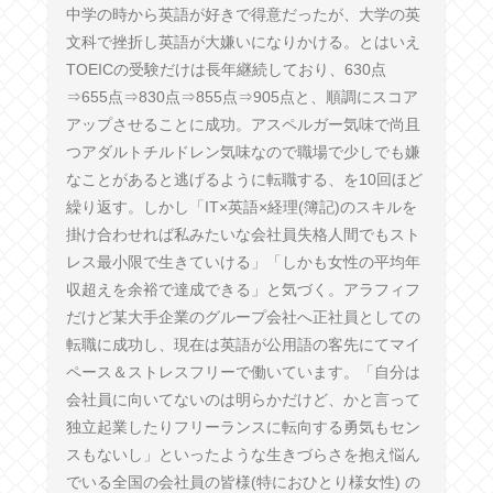
中学の時から英語が好きで得意だったが、大学の英
文科で挫折し英語が大嫌いになりかける。とはいえ
TOEICの受験だけは長年継続しており、630点
⇒655点⇒830点⇒855点⇒905点と、順調にスコア
アップさせることに成功。アスペルガー気味で尚且
つアダルトチルドレン気味なので職場で少しでも嫌
なことがあると逃げるように転職する、を10回ほど
繰り返す。しかし「IT×英語×経理(簿記)のスキルを
掛け合わせれば私みたいな会社員失格人間でもスト
レス最小限で生きていける」「しかも女性の平均年
収超えを余裕で達成できる」と気づく。アラフィフ
だけど某大手企業のグループ会社へ正社員としての
転職に成功し、現在は英語が公用語の客先にてマイ
ペース＆ストレスフリーで働いています。「自分は
会社員に向いてないのは明らかだけど、かと言って
独立起業したりフリーランスに転向する勇気もセン
スもないし」といったような生きづらさを抱え悩ん
でいる全国の会社員の皆様(特におひとり様女性) の