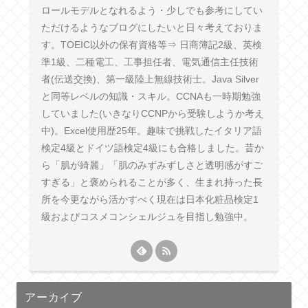
ロールモデルとなれるよう・少しでも参考にしてい
ただけるようなブログにしたいと日々考えておりま
す。TOEIC以外の保有資格等⇒ 日商簿記2級、英検
準1級、二種電工、工事担任者、電気通信主任技術
者(伝送交換)、第一級陸上無線技術士。Java Silver
と同等レベルの知識・スキル。CCNAも一時期勉強
していました(いきなりCCNPから受験しようか考え
中)。Excel使用歴25年。趣味で挑戦したイタリア語
検定4級とドイツ語検定4級にも合格しました。昔か
ら「肌が綺麗」「肌のみずみずしさと透明感がすご
すぎる」と褒められることが多く、生まれ持った長
所を今更ながら活かすべく現在は日本化粧品検定1
級およびコスメコンシェルジュを目指し勉強中。
アーカイブ