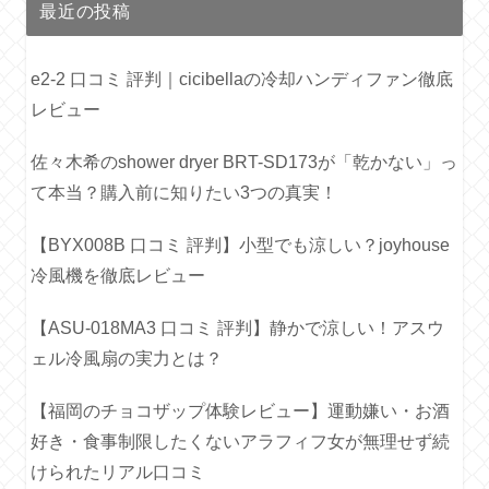
最近の投稿
e2-2 口コミ 評判｜cicibellaの冷却ハンディファン徹底
レビュー
佐々木希のshower dryer BRT-SD173が「乾かない」っ
て本当？購入前に知りたい3つの真実！
【BYX008B 口コミ 評判】小型でも涼しい？joyhouse
冷風機を徹底レビュー
【ASU-018MA3 口コミ 評判】静かで涼しい！アスウ
ェル冷風扇の実力とは？
【福岡のチョコザップ体験レビュー】運動嫌い・お酒
好き・食事制限したくないアラフィフ女が無理せず続
けられたリアル口コミ