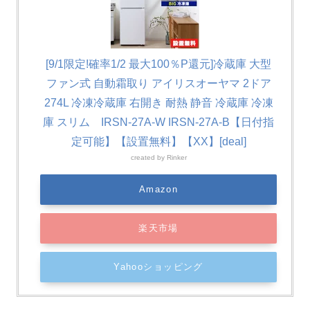
[9/1限定!確率1/2 最大100％P還元]冷蔵庫 大型
ファン式 自動霜取り アイリスオーヤマ 2ドア
274L 冷凍冷蔵庫 右開き 耐熱 静音 冷蔵庫 冷凍
庫 スリム IRSN-27A-W IRSN-27A-B【日付指
定可能】【設置無料】【XX】[deal]
created by
Rinker
Amazon
楽天市場
Yahooショッピング