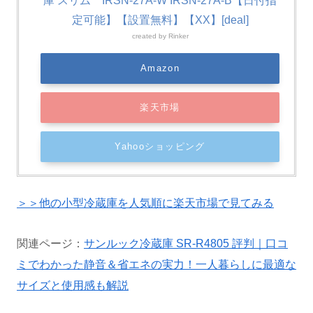
庫 スリム IRSN-27A-W IRSN-27A-B【日付指
定可能】【設置無料】【XX】[deal]
created by
Rinker
Amazon
楽天市場
Yahooショッピング
＞＞他の小型冷蔵庫を人気順に楽天市場で見てみる
関連ページ：
サンルック冷蔵庫 SR-R4805 評判｜口コ
ミでわかった静音＆省エネの実力！一人暮らしに最適な
サイズと使用感も解説