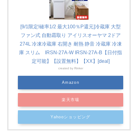
[9/1限定!確率1/2 最大100％P還元]冷蔵庫 大型
ファン式 自動霜取り アイリスオーヤマ 2ドア
274L 冷凍冷蔵庫 右開き 耐熱 静音 冷蔵庫 冷凍
庫 スリム IRSN-27A-W IRSN-27A-B【日付指
定可能】【設置無料】【XX】[deal]
created by
Rinker
Amazon
楽天市場
Yahooショッピング