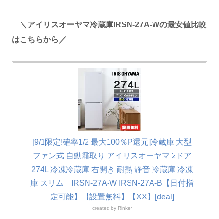
＼アイリスオーヤマ冷蔵庫IRSN-27A-Wの最安値比較
はこちらから／
[9/1限定!確率1/2 最大100％P還元]冷蔵庫 大型
ファン式 自動霜取り アイリスオーヤマ 2ドア
274L 冷凍冷蔵庫 右開き 耐熱 静音 冷蔵庫 冷凍
庫 スリム IRSN-27A-W IRSN-27A-B【日付指
定可能】【設置無料】【XX】[deal]
created by
Rinker