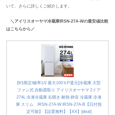
いて、さらに詳しくご紹介します。
＼アイリスオーヤマ冷蔵庫IRSN-27A-Wの最安値比較
はこちらから／
[9/1限定!確率1/2 最大100％P還元]冷蔵庫 大型
ファン式 自動霜取り アイリスオーヤマ 2ドア
274L 冷凍冷蔵庫 右開き 耐熱 静音 冷蔵庫 冷凍
庫 スリム IRSN-27A-W IRSN-27A-B【日付指
定可能】【設置無料】【XX】[deal]