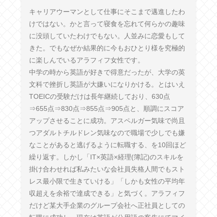
キャリアウーマンとして仕事にそこまで邁進したわ
けではない。かと言って寝食を忘れて何らかの趣味
に没頭していたわけでもない。人並みに恋愛もして
きた。でもなぜか結果的に今もおひとり様を究極的
に楽しんでいるアラフィフ女性です。
中学の時から英語が好きで得意だったが、大学の英
文科で挫折し英語が大嫌いになりかける。とはいえ
TOEICの受験だけは長年継続しており、630点
⇒655点⇒830点⇒855点⇒905点と、順調にスコア
アップさせることに成功。アスペルガー気味で尚且
つアダルトチルドレン気味なので職場で少しでも嫌
なことがあると逃げるように転職する、を10回ほど
繰り返す。しかし「IT×英語×経理(簿記)のスキルを
掛け合わせれば私みたいな会社員失格人間でもスト
レス最小限で生きていける」「しかも女性の平均年
収超えを余裕で達成できる」と気づく。アラフィフ
だけど某大手企業のグループ会社へ正社員としての