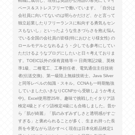
転職に成功し、現在は英語が公用語の客先にてマイ
ペース＆ストレスフリーで働いています。「自分は
会社員に向いてないのは明らかだけど、かと言って
独立起業したりフリーランスに転向する勇気もセン
スもないし」といったような生きづらさを抱え悩ん
でいる全国の会社員の皆様(特におひとり様女性) の
ロールモデルとなれるよう・少しでも参考にしてい
ただけるようなブログにしたいと日々考えておりま
す。TOEIC以外の保有資格等⇒ 日商簿記2級、英検
準1級、二種電工、工事担任者、電気通信主任技術
者(伝送交換)、第一級陸上無線技術士。Java Silver
と同等レベルの知識・スキル。CCNAも一時期勉強
していました(いきなりCCNPから受験しようか考え
中)。Excel使用歴25年。趣味で挑戦したイタリア語
検定4級とドイツ語検定4級にも合格しました。昔か
ら「肌が綺麗」「肌のみずみずしさと透明感がすご
すぎる」と褒められることが多く、生まれ持った長
所を今更ながら活かすべく現在は日本化粧品検定1