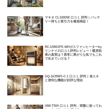
マキタ CL100DW 口コミ 評判｜バッテ
リー持ちと吸引力を徹底検証！
RC-U5801PE-WHガスファンヒーターby
リンナイの口コミ評判レビュー！暖房効
果の真実は？異常に寒がりな私でもこれ
で生きていける？
GQ-1639WS-C-1 口コミ 評判｜省エネ
と便利な機能が好評な理由
IAW-T504 口コミ 評判：実際に使ってわ