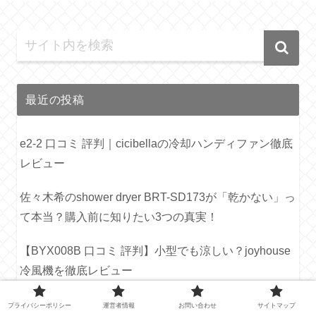
最近の投稿
e2-2 口コミ 評判｜cicibellaの冷却ハンディファン徹底
レビュー
佐々木希のshower dryer BRT-SD173が「乾かない」っ
て本当？購入前に知りたい3つの真実！
【BYX008B 口コミ 評判】小型でも涼しい？joyhouse
冷風機を徹底レビュー
【ASU-018MA3 口コミ 評判】静かで涼しい！アスウ
プライバシーポリシー
運営者情報
お問い合わせ
サイトマップ