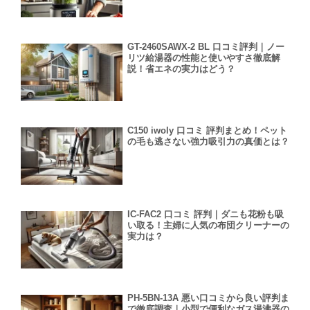
GT-2460SAWX-2 BL 口コミ評判｜ノー
リツ給湯器の性能と使いやすさ徹底解
説！省エネの実力はどう？
C150 iwoly 口コミ 評判まとめ！ペット
の毛も逃さない強力吸引力の真価とは？
IC-FAC2 口コミ 評判｜ダニも花粉も吸
い取る！主婦に人気の布団クリーナーの
実力は？
PH-5BN-13A 悪い口コミから良い評判ま
で徹底調査｜小型で便利なガス湯沸器の