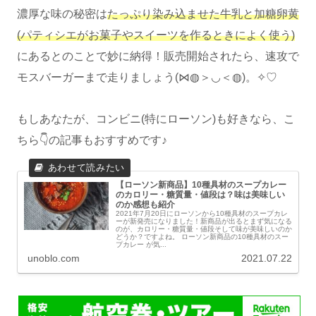
濃厚な味の秘密は
たっぷり染み込ませた牛乳と加糖卵黄
(パティシエがお菓子やスイーツを作るときによく使う)
にあるとのことで妙に納得！販売開始されたら、速攻で
モスバーガーまで走りましょう(⋈◍＞◡＜◍)。✧♡
もしあなたが、コンビニ(特にローソン)も好きなら、こ
ちら👇の記事もおすすめです♪
【ローソン新商品】10種具材のスープカレー
のカロリー・糖質量・値段は？味は美味しい
のか感想も紹介
2021年7月20日にローソンから10種具材のスープカレ
ーが新発売になりました！新商品が出るとまず気になる
のが、カロリー・糖質量・値段そして味が美味しいのか
どうか？ですよね。 ローソン新商品の10種具材のスー
プカレー が気...
unoblo.com
2021.07.22