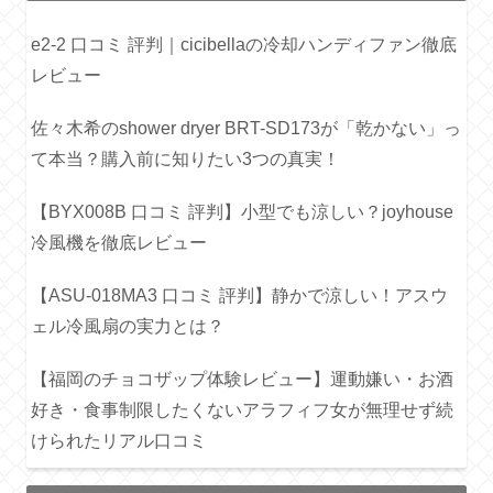
e2-2 口コミ 評判｜cicibellaの冷却ハンディファン徹底
レビュー
佐々木希のshower dryer BRT-SD173が「乾かない」っ
て本当？購入前に知りたい3つの真実！
【BYX008B 口コミ 評判】小型でも涼しい？joyhouse
冷風機を徹底レビュー
【ASU-018MA3 口コミ 評判】静かで涼しい！アスウ
ェル冷風扇の実力とは？
【福岡のチョコザップ体験レビュー】運動嫌い・お酒
好き・食事制限したくないアラフィフ女が無理せず続
けられたリアル口コミ