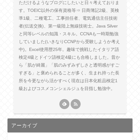
ただけるようなブログにしたいと日々考えておりま
す。TOEIC以外の保有資格等⇒ 日商簿記2級、英検
準1級、二種電工、工事担任者、電気通信主任技術
者(伝送交換)、第一級陸上無線技術士。Java Silver
と同等レベルの知識・スキル。CCNAも一時期勉強
していました(いきなりCCNPから受験しようか考え
中)。Excel使用歴25年。趣味で挑戦したイタリア語
検定4級とドイツ語検定4級にも合格しました。昔か
ら「肌が綺麗」「肌のみずみずしさと透明感がすご
すぎる」と褒められることが多く、生まれ持った長
所を今更ながら活かすべく現在は日本化粧品検定1
級およびコスメコンシェルジュを目指し勉強中。
アーカイブ