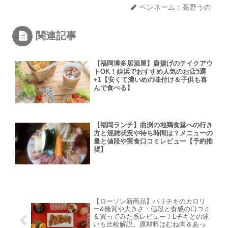
ペンネーム：高野うの
関連記事
【福岡博多居酒屋】唐揚げのテイクアウ
トOK！姪浜でおすすめ人気のお店5選
+1【安くて濃いめの味付け＆子供も喜
んで食べる】
【福岡ランチ】曲渕の地鶏食堂への行き
方と混雑状況や待ち時間は？メニューの
量と値段や実食口コミレビュー【予約推
奨】
【ローソン新商品】パリチキのカロリ
ー&糖質や大きさ・値段と食感の口コミ
＆買ってみた系レビュー！Lチキとの違
いも比較解説。原材料はむね肉＆あっ