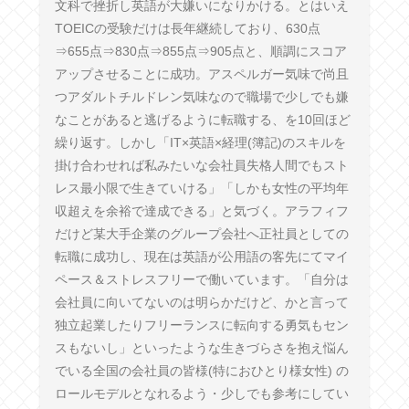
文科で挫折し英語が大嫌いになりかける。とはいえ
TOEICの受験だけは長年継続しており、630点
⇒655点⇒830点⇒855点⇒905点と、順調にスコア
アップさせることに成功。アスペルガー気味で尚且
つアダルトチルドレン気味なので職場で少しでも嫌
なことがあると逃げるように転職する、を10回ほど
繰り返す。しかし「IT×英語×経理(簿記)のスキルを
掛け合わせれば私みたいな会社員失格人間でもスト
レス最小限で生きていける」「しかも女性の平均年
収超えを余裕で達成できる」と気づく。アラフィフ
だけど某大手企業のグループ会社へ正社員としての
転職に成功し、現在は英語が公用語の客先にてマイ
ペース＆ストレスフリーで働いています。「自分は
会社員に向いてないのは明らかだけど、かと言って
独立起業したりフリーランスに転向する勇気もセン
スもないし」といったような生きづらさを抱え悩ん
でいる全国の会社員の皆様(特におひとり様女性) の
ロールモデルとなれるよう・少しでも参考にしてい