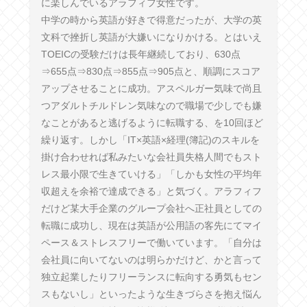
に楽しんでいるアラフィフ女性です。
中学の時から英語が好きで得意だったが、大学の英
文科で挫折し英語が大嫌いになりかける。とはいえ
TOEICの受験だけは長年継続しており、630点
⇒655点⇒830点⇒855点⇒905点と、順調にスコア
アップさせることに成功。アスペルガー気味で尚且
つアダルトチルドレン気味なので職場で少しでも嫌
なことがあると逃げるように転職する、を10回ほど
繰り返す。しかし「IT×英語×経理(簿記)のスキルを
掛け合わせれば私みたいな会社員失格人間でもスト
レス最小限で生きていける」「しかも女性の平均年
収超えを余裕で達成できる」と気づく。アラフィフ
だけど某大手企業のグループ会社へ正社員としての
転職に成功し、現在は英語が公用語の客先にてマイ
ペース＆ストレスフリーで働いています。「自分は
会社員に向いてないのは明らかだけど、かと言って
独立起業したりフリーランスに転向する勇気もセン
スもないし」といったような生きづらさを抱え悩ん