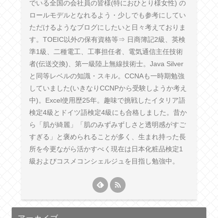
でいる全国の会社員の皆様(特におひとり様女性) の
ロールモデルとなれるよう・少しでも参考にしてい
ただけるようなブログにしたいと日々考えておりま
す。TOEIC以外の保有資格等⇒ 日商簿記2級、英検
準1級、二種電工、工事担任者、電気通信主任技術
者(伝送交換)、第一級陸上無線技術士。Java Silver
と同等レベルの知識・スキル。CCNAも一時期勉強
していました(いきなりCCNPから受験しようか考え
中)。Excel使用歴25年。趣味で挑戦したイタリア語
検定4級とドイツ語検定4級にも合格しました。昔か
ら「肌が綺麗」「肌のみずみずしさと透明感がすご
すぎる」と褒められることが多く、生まれ持った長
所を今更ながら活かすべく現在は日本化粧品検定1
級およびコスメコンシェルジュを目指し勉強中。
アーカイブ