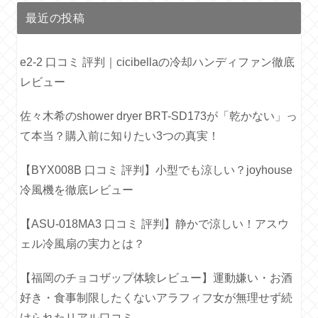
最近の投稿
e2-2 口コミ 評判｜cicibellaの冷却ハンディファン徹底
レビュー
佐々木希のshower dryer BRT-SD173が「乾かない」っ
て本当？購入前に知りたい3つの真実！
【BYX008B 口コミ 評判】小型でも涼しい？joyhouse
冷風機を徹底レビュー
【ASU-018MA3 口コミ 評判】静かで涼しい！アスウ
ェル冷風扇の実力とは？
【福岡のチョコザップ体験レビュー】運動嫌い・お酒
好き・食事制限したくないアラフィフ女が無理せず続
けられたリアル口コミ