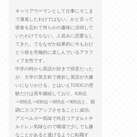
キャリアウーマンとして仕事にそこま
で邁進したわけではない。かと言って
寝食を忘れて何らかの趣味に没頭して
いたわけでもない。人並みに恋愛もし
てきた。でもなぜか結果的に今もおひ
とり様を究極的に楽しんでいるアラフ
ィフ女性です。
中学の時から英語が好きで得意だった
が、大学の英文科で挫折し英語が大嫌
いになりかける。とはいえTOEICの受
験だけは長年継続しており、630点
⇒655点⇒830点⇒855点⇒905点と、順
調にスコアアップさせることに成功。
アスペルガー気味で尚且つアダルトチ
ルドレン気味なので職場で少しでも嫌
なことがあると逃げるように転職す