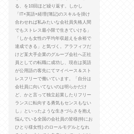
る、を10回ほど繰り返す。しかし
「IT×英語×経理(簿記)のスキルを掛け
合わせれば私みたいな会社員失格人間
でもストレス最小限で生きていける」
「しかも女性の平均年収超えを余裕で
達成できる」と気づく。アラフィフだ
けど某大手企業のグループ会社へ正社
員としての転職に成功し、現在は英語
が公用語の客先にてマイペース＆スト
レスフリーで働いています。「自分は
会社員に向いてないのは明らかだけ
ど、かと言って独立起業したりフリー
ランスに転向する勇気もセンスもない
し」といったような生きづらさを抱え
悩んでいる全国の会社員の皆様(特にお
ひとり様女性) のロールモデルとなれ