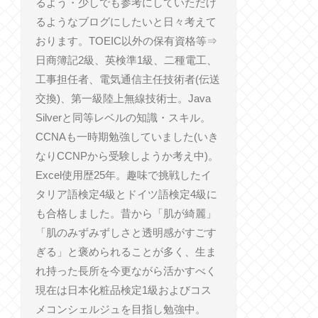
るよう・少しでも参考にしていただけ
るようなブログにしたいと日々考えて
おります。TOEIC以外の保有資格等⇒
日商簿記2級、英検準1級、二種電工、
工事担任者、電気通信主任技術者(伝送
交換)、第一級陸上無線技術士。Java
Silverと同等レベルの知識・スキル。
CCNAも一時期勉強していました(いき
なりCCNPから受験しようか考え中)。
Excel使用歴25年。趣味で挑戦したイ
タリア語検定4級とドイツ語検定4級に
も合格しました。昔から「肌が綺麗」
「肌のみずみずしさと透明感がすごす
ぎる」と褒められることが多く、生ま
れ持った長所を今更ながら活かすべく
現在は日本化粧品検定1級およびコス
メコンシェルジュを目指し勉強中。