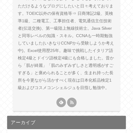
ただけるようなブログにしたいと日々考えておりま
す。TOEIC以外の保有資格等⇒ 日商簿記2級、英検
準1級、二種電工、工事担任者、電気通信主任技術
者(伝送交換)、第一級陸上無線技術士。Java Silver
と同等レベルの知識・スキル。CCNAも一時期勉強
していました(いきなりCCNPから受験しようか考え
中)。Excel使用歴25年。趣味で挑戦したイタリア語
検定4級とドイツ語検定4級にも合格しました。昔か
ら「肌が綺麗」「肌のみずみずしさと透明感がすご
すぎる」と褒められることが多く、生まれ持った長
所を今更ながら活かすべく現在は日本化粧品検定1
級およびコスメコンシェルジュを目指し勉強中。
アーカイブ