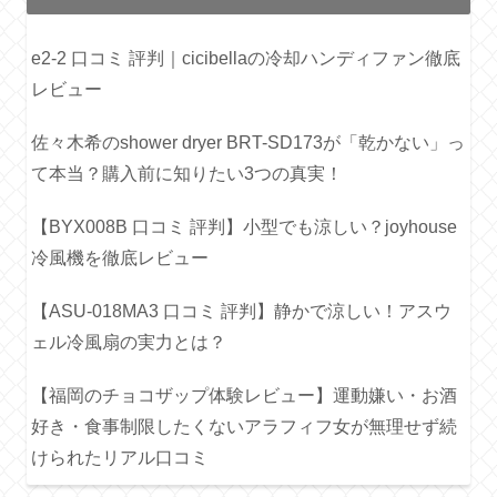
e2-2 口コミ 評判｜cicibellaの冷却ハンディファン徹底
レビュー
佐々木希のshower dryer BRT-SD173が「乾かない」っ
て本当？購入前に知りたい3つの真実！
【BYX008B 口コミ 評判】小型でも涼しい？joyhouse
冷風機を徹底レビュー
【ASU-018MA3 口コミ 評判】静かで涼しい！アスウ
ェル冷風扇の実力とは？
【福岡のチョコザップ体験レビュー】運動嫌い・お酒
好き・食事制限したくないアラフィフ女が無理せず続
けられたリアル口コミ