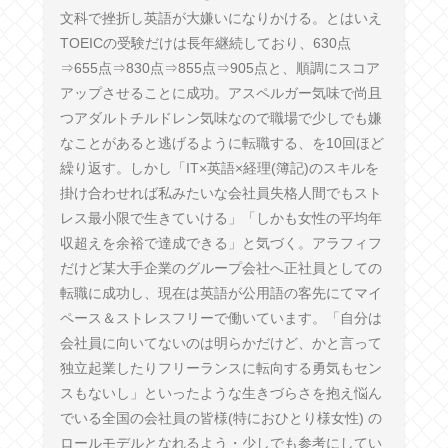
文科で挫折し英語が大嫌いになりかける。とはいえ
TOEICの受験だけは長年継続しており、630点
⇒655点⇒830点⇒855点⇒905点と、順調にスコア
アップさせることに成功。アスペルガー気味で尚且
つアダルトチルドレン気味なので職場で少しでも嫌
なことがあると逃げるように転職する、を10回ほど
繰り返す。しかし「IT×英語×経理(簿記)のスキルを
掛け合わせれば私みたいな会社員失格人間でもスト
レス最小限で生きていける」「しかも女性の平均年
収超えを余裕で達成できる」と気づく。アラフィフ
だけど某大手企業のグループ会社へ正社員としての
転職に成功し、現在は英語が公用語の客先にてマイ
ペース＆ストレスフリーで働いています。「自分は
会社員に向いてないのは明らかだけど、かと言って
独立起業したりフリーランスに転向する勇気もセン
スもないし」といったような生きづらさを抱え悩ん
でいる全国の会社員の皆様(特におひとり様女性) の
ロールモデルとなれるよう・少しでも参考にしてい