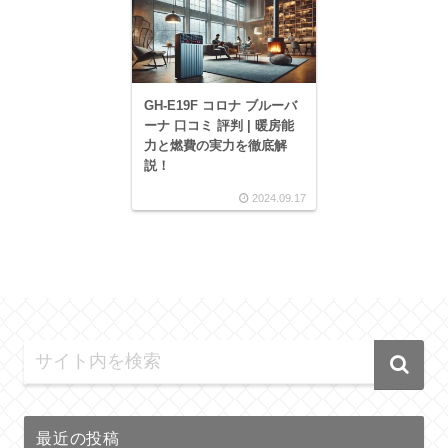
GH-E19F コロナ ブルーバ
ーナ 口コミ 評判 | 暖房能
力と燃費の実力を徹底解
説！
2024.09.17
最近の投稿