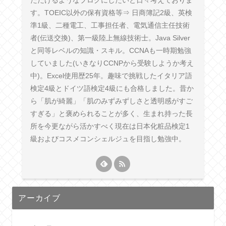
す。TOEIC以外の保有資格等⇒ 日商簿記2級、英検
準1級、二種電工、工事担任者、電気通信主任技術
者(伝送交換)、第一級陸上無線技術士。Java Silver
と同等レベルの知識・スキル。CCNAも一時期勉強
していました(いきなりCCNPから受験しようか考え
中)。Excel使用歴25年。趣味で挑戦したイタリア語
検定4級とドイツ語検定4級にも合格しました。昔か
ら「肌が綺麗」「肌のみずみずしさと透明感がすご
すぎる」と褒められることが多く、生まれ持った長
所を今更ながら活かすべく現在は日本化粧品検定1
級およびコスメコンシェルジュを目指し勉強中。
アーカイブ