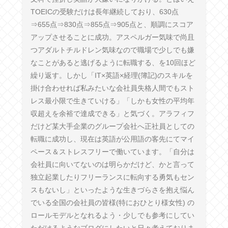
TOEICの受験だけは長年継続しており、630点
⇒655点⇒830点⇒855点⇒905点と、順調にスコア
アップさせることに成功。アスペルガー気味で尚且
つアダルトチルドレン気味なので職場で少しでも嫌
なことがあると逃げるように転職する、を10回ほど
繰り返す。しかし「IT×英語×経理(簿記)のスキルを
掛け合わせれば私みたいな会社員失格人間でもスト
レス最小限で生きていける」「しかも女性の平均年
収超えを余裕で達成できる」と気づく。アラフィフ
だけど某大手企業のグループ会社へ正社員としての
転職に成功し、現在は英語が公用語の客先にてマイ
ペース＆ストレスフリーで働いています。「自分は
会社員に向いてないのは明らかだけど、かと言って
独立起業したりフリーランスに転向する勇気もセン
スもないし」といったような生きづらさを抱え悩ん
でいる全国の会社員の皆様(特におひとり様女性) の
ロールモデルとなれるよう・少しでも参考にしてい
ただけるようなブログにしたいと日々考えておりま