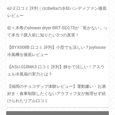
e2-2 口コミ 評判｜cicibellaの冷却ハンディファン徹底
レビュー
佐々木希のshower dryer BRT-SD173が「乾かない」っ
て本当？購入前に知りたい3つの真実！
【BYX008B 口コミ 評判】小型でも涼しい？joyhouse
冷風機を徹底レビュー
【ASU-018MA3 口コミ 評判】静かで涼しい！アスウ
ェル冷風扇の実力とは？
【福岡のチョコザップ体験レビュー】運動嫌い・お酒
好き・食事制限したくないアラフィフ女が無理せず続
けられたリアル口コミ