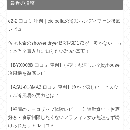
最近の投稿
e2-2 口コミ 評判｜cicibellaの冷却ハンディファン徹底
レビュー
佐々木希のshower dryer BRT-SD173が「乾かない」っ
て本当？購入前に知りたい3つの真実！
【BYX008B 口コミ 評判】小型でも涼しい？joyhouse
冷風機を徹底レビュー
【ASU-018MA3 口コミ 評判】静かで涼しい！アスウ
ェル冷風扇の実力とは？
【福岡のチョコザップ体験レビュー】運動嫌い・お酒
好き・食事制限したくないアラフィフ女が無理せず続
けられたリアル口コミ