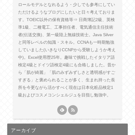
ロールモデルとなれるよう・少しでも参考にしてい
ただけるようなブログにしたいと日々考えておりま
す。TOEIC以外の保有資格等⇒ 日商簿記2級、英検
準1級、二種電工、工事担任者、電気通信主任技術
者(伝送交換)、第一級陸上無線技術士。Java Silver
と同等レベルの知識・スキル。CCNAも一時期勉強
していました(いきなりCCNPから受験しようか考え
中)。Excel使用歴25年。趣味で挑戦したイタリア語
検定4級とドイツ語検定4級にも合格しました。昔か
ら「肌が綺麗」「肌のみずみずしさと透明感がすご
すぎる」と褒められることが多く、生まれ持った長
所を今更ながら活かすべく現在は日本化粧品検定1
級およびコスメコンシェルジュを目指し勉強中。
アーカイブ