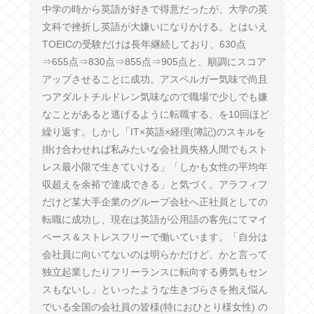
中学の時から英語が好きで得意だったが、大学の英
文科で挫折し英語が大嫌いになりかける。とはいえ
TOEICの受験だけは長年継続しており、630点
⇒655点⇒830点⇒855点⇒905点と、順調にスコア
アップさせることに成功。アスペルガー気味で尚且
つアダルトチルドレン気味なので職場で少しでも嫌
なことがあると逃げるように転職する、を10回ほど
繰り返す。しかし「IT×英語×経理(簿記)のスキルを
掛け合わせれば私みたいな会社員失格人間でもスト
レス最小限で生きていける」「しかも女性の平均年
収超えを余裕で達成できる」と気づく。アラフィフ
だけど某大手企業のグループ会社へ正社員としての
転職に成功し、現在は英語が公用語の客先にてマイ
ペース＆ストレスフリーで働いています。「自分は
会社員に向いてないのは明らかだけど、かと言って
独立起業したりフリーランスに転向する勇気もセン
スもないし」といったような生きづらさを抱え悩ん
でいる全国の会社員の皆様(特におひとり様女性) の