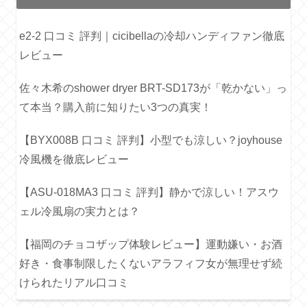
e2-2 口コミ 評判｜cicibellaの冷却ハンディファン徹底
レビュー
佐々木希のshower dryer BRT-SD173が「乾かない」っ
て本当？購入前に知りたい3つの真実！
【BYX008B 口コミ 評判】小型でも涼しい？joyhouse
冷風機を徹底レビュー
【ASU-018MA3 口コミ 評判】静かで涼しい！アスウ
ェル冷風扇の実力とは？
【福岡のチョコザップ体験レビュー】運動嫌い・お酒
好き・食事制限したくないアラフィフ女が無理せず続
けられたリアル口コミ