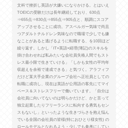
文科で挫折し英語が大嫌いになりかける。とはいえ
TOEICの受験だけは長年継続しており、630点
⇒655点⇒830点⇒855点⇒905点と、順調にスコア
アップさせることに成功。アスペルガー気味で尚且
つアダルトチルドレン気味なので職場で少しでも嫌
なことがあると逃げるように転職する、を10回ほど
繰り返す。しかし「IT×英語×経理(簿記)のスキルを
掛け合わせれば私みたいな会社員失格人間でもスト
レス最小限で生きていける」「しかも女性の平均年
収超えを余裕で達成できる」と気づく。アラフィフ
だけど某大手企業のグループ会社へ正社員としての
転職に成功し、現在は英語が公用語の客先にてマイ
ペース＆ストレスフリーで働いています。「自分は
会社員に向いてないのは明らかだけど、かと言って
独立起業したりフリーランスに転向する勇気もセン
スもないし」といったような生きづらさを抱え悩ん
でいる全国の会社員の皆様(特におひとり様女性) の
ロールモデルとなれるよう・少しでも参考にしてい