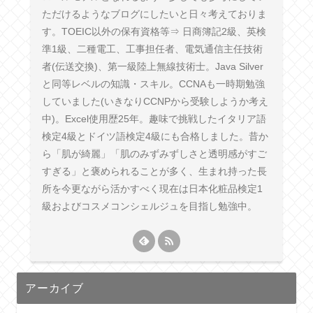
ただけるようなブログにしたいと日々考えておりま
す。TOEIC以外の保有資格等⇒ 日商簿記2級、英検
準1級、二種電工、工事担任者、電気通信主任技術
者(伝送交換)、第一級陸上無線技術士。Java Silver
と同等レベルの知識・スキル。CCNAも一時期勉強
していました(いきなりCCNPから受験しようか考え
中)。Excel使用歴25年。趣味で挑戦したイタリア語
検定4級とドイツ語検定4級にも合格しました。昔か
ら「肌が綺麗」「肌のみずみずしさと透明感がすご
すぎる」と褒められることが多く、生まれ持った長
所を今更ながら活かすべく現在は日本化粧品検定1
級およびコスメコンシェルジュを目指し勉強中。
アーカイブ