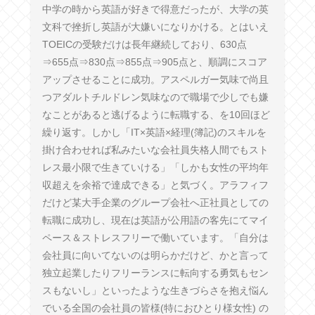
中学の時から英語が好きで得意だったが、大学の英
文科で挫折し英語が大嫌いになりかける。とはいえ
TOEICの受験だけは長年継続しており、630点
⇒655点⇒830点⇒855点⇒905点と、順調にスコア
アップさせることに成功。アスペルガー気味で尚且
つアダルトチルドレン気味なので職場で少しでも嫌
なことがあると逃げるように転職する、を10回ほど
繰り返す。しかし「IT×英語×経理(簿記)のスキルを
掛け合わせれば私みたいな会社員失格人間でもスト
レス最小限で生きていける」「しかも女性の平均年
収超えを余裕で達成できる」と気づく。アラフィフ
だけど某大手企業のグループ会社へ正社員としての
転職に成功し、現在は英語が公用語の客先にてマイ
ペース＆ストレスフリーで働いています。「自分は
会社員に向いてないのは明らかだけど、かと言って
独立起業したりフリーランスに転向する勇気もセン
スもないし」といったような生きづらさを抱え悩ん
でいる全国の会社員の皆様(特におひとり様女性) の