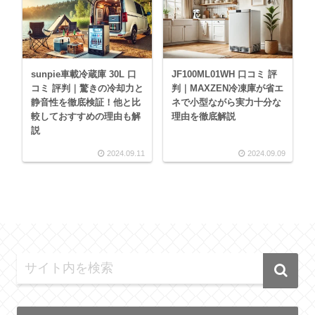
sunpie車載冷蔵庫 30L 口
JF100ML01WH 口コミ 評
コミ 評判｜驚きの冷却力と
判｜MAXZEN冷凍庫が省エ
静音性を徹底検証！他と比
ネで小型ながら実力十分な
較しておすすめの理由も解
理由を徹底解説
説
2024.09.11
2024.09.09