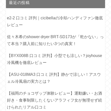
最近の投稿
e2-2 口コミ 評判｜cicibellaの冷却ハンディファン徹底
レビュー
佐々木希のshower dryer BRT-SD173が「乾かない」っ
て本当？購入前に知りたい3つの真実！
【BYX008B 口コミ 評判】小型でも涼しい？joyhouse
冷風機を徹底レビュー
【ASU-018MA3 口コミ 評判】静かで涼しい！アスウ
ェル冷風扇の実力とは？
【福岡のチョコザップ体験レビュー】運動嫌い・お酒
好き・食事制限したくないアラフィフ女が無理せず続
けられたリアル口コミ