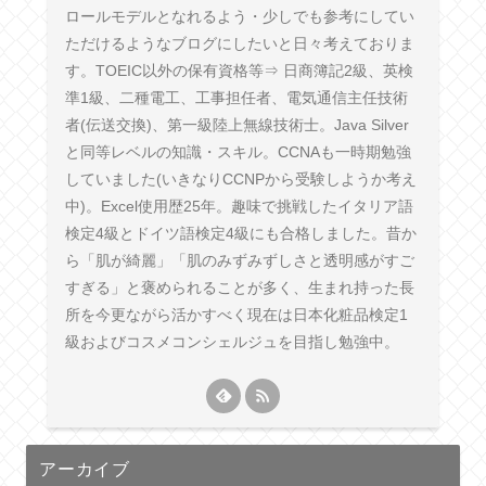
ロールモデルとなれるよう・少しでも参考にしてい
ただけるようなブログにしたいと日々考えておりま
す。TOEIC以外の保有資格等⇒ 日商簿記2級、英検
準1級、二種電工、工事担任者、電気通信主任技術
者(伝送交換)、第一級陸上無線技術士。Java Silver
と同等レベルの知識・スキル。CCNAも一時期勉強
していました(いきなりCCNPから受験しようか考え
中)。Excel使用歴25年。趣味で挑戦したイタリア語
検定4級とドイツ語検定4級にも合格しました。昔か
ら「肌が綺麗」「肌のみずみずしさと透明感がすご
すぎる」と褒められることが多く、生まれ持った長
所を今更ながら活かすべく現在は日本化粧品検定1
級およびコスメコンシェルジュを目指し勉強中。
アーカイブ