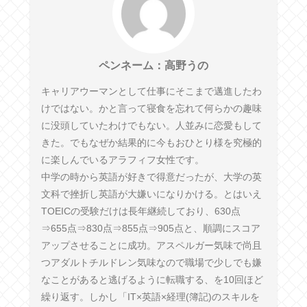
ペンネーム：高野うの
キャリアウーマンとして仕事にそこまで邁進したわ
けではない。かと言って寝食を忘れて何らかの趣味
に没頭していたわけでもない。人並みに恋愛もして
きた。でもなぜか結果的に今もおひとり様を究極的
に楽しんでいるアラフィフ女性です。
中学の時から英語が好きで得意だったが、大学の英
文科で挫折し英語が大嫌いになりかける。とはいえ
TOEICの受験だけは長年継続しており、630点
⇒655点⇒830点⇒855点⇒905点と、順調にスコア
アップさせることに成功。アスペルガー気味で尚且
つアダルトチルドレン気味なので職場で少しでも嫌
なことがあると逃げるように転職する、を10回ほど
繰り返す。しかし「IT×英語×経理(簿記)のスキルを