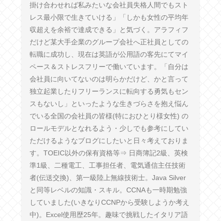
掛け合わせれば私みたいな会社員失格人間でもスト
レス最小限で生きていける」「しかも女性の平均年
収超えを余裕で達成できる」と気づく。アラフィフ
だけど某大手企業のグループ会社へ正社員としての
転職に成功し、現在は英語が公用語の客先にてマイ
ペース＆ストレスフリーで働いています。「自分は
会社員に向いてないのは明らかだけど、かと言って
独立起業したりフリーランスに転向する勇気もセン
スもないし」といったような生きづらさを抱え悩ん
でいる全国の会社員の皆様(特におひとり様女性) の
ロールモデルとなれるよう・少しでも参考にしてい
ただけるようなブログにしたいと日々考えておりま
す。TOEIC以外の保有資格等⇒ 日商簿記2級、英検
準1級、二種電工、工事担任者、電気通信主任技術
者(伝送交換)、第一級陸上無線技術士。Java Silver
と同等レベルの知識・スキル。CCNAも一時期勉強
していました(いきなりCCNPから受験しようか考え
中)。Excel使用歴25年。趣味で挑戦したイタリア語