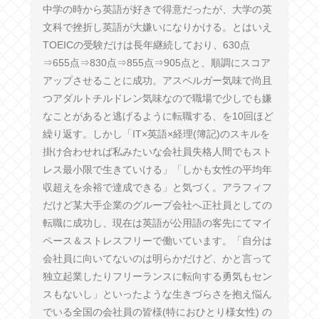
中学の時から英語が好きで得意だったが、大学の英
文科で挫折し英語が大嫌いになりかける。とはいえ
TOEICの受験だけは長年継続しており、630点
⇒655点⇒830点⇒855点⇒905点と、順調にスコア
アップさせることに成功。アスペルガー気味で尚且
つアダルトチルドレン気味なので職場で少しでも嫌
なことがあると逃げるように転職する、を10回ほど
繰り返す。しかし「IT×英語×経理(簿記)のスキルを
掛け合わせれば私みたいな会社員失格人間でもスト
レス最小限で生きていける」「しかも女性の平均年
収超えを余裕で達成できる」と気づく。アラフィフ
だけど某大手企業のグループ会社へ正社員としての
転職に成功し、現在は英語が公用語の客先にてマイ
ペース＆ストレスフリーで働いています。「自分は
会社員に向いてないのは明らかだけど、かと言って
独立起業したりフリーランスに転向する勇気もセン
スもないし」といったような生きづらさを抱え悩ん
でいる全国の会社員の皆様(特におひとり様女性) の