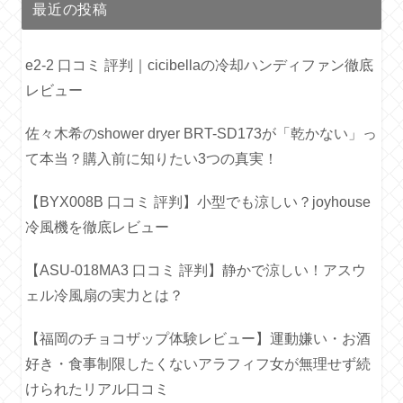
最近の投稿
e2-2 口コミ 評判｜cicibellaの冷却ハンディファン徹底
レビュー
佐々木希のshower dryer BRT-SD173が「乾かない」っ
て本当？購入前に知りたい3つの真実！
【BYX008B 口コミ 評判】小型でも涼しい？joyhouse
冷風機を徹底レビュー
【ASU-018MA3 口コミ 評判】静かで涼しい！アスウ
ェル冷風扇の実力とは？
【福岡のチョコザップ体験レビュー】運動嫌い・お酒
好き・食事制限したくないアラフィフ女が無理せず続
けられたリアル口コミ