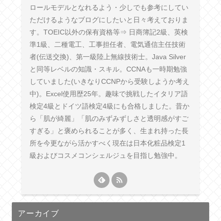
ロールモデルとなれるよう・少しでも参考にしてい
ただけるようなブログにしたいと日々考えておりま
す。TOEIC以外の保有資格等⇒ 日商簿記2級、英検
準1級、二種電工、工事担任者、電気通信主任技術
者(伝送交換)、第一級陸上無線技術士。Java Silver
と同等レベルの知識・スキル。CCNAも一時期勉強
していました(いきなりCCNPから受験しようか考え
中)。Excel使用歴25年。趣味で挑戦したイタリア語
検定4級とドイツ語検定4級にも合格しました。昔か
ら「肌が綺麗」「肌のみずみずしさと透明感がすご
すぎる」と褒められることが多く、生まれ持った長
所を今更ながら活かすべく現在は日本化粧品検定1
級およびコスメコンシェルジュを目指し勉強中。
アーカイブ