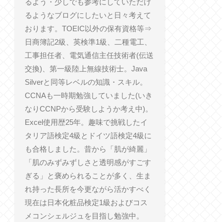
るよう・少しでも参考にしていただけ
るようなブログにしたいと日々考えて
おります。TOEIC以外の保有資格等⇒
日商簿記2級、英検準1級、二種電工、
工事担任者、電気通信主任技術者(伝送
交換)、第一級陸上無線技術士。Java
Silverと同等レベルの知識・スキル。
CCNAも一時期勉強していました(いき
なりCCNPから受験しようか考え中)。
Excel使用歴25年。趣味で挑戦したイ
タリア語検定4級とドイツ語検定4級に
も合格しました。昔から「肌が綺麗」
「肌のみずみずしさと透明感がすごす
ぎる」と褒められることが多く、生ま
れ持った長所を今更ながら活かすべく
現在は日本化粧品検定1級およびコス
メコンシェルジュを目指し勉強中。