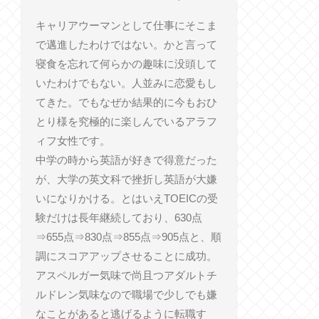
キャリアウーマンとして仕事にそこま
で邁進したわけではない。かと言って
寝食を忘れて何らかの趣味に没頭して
いたわけでもない。人並みに恋愛もし
てきた。でもなぜか結果的に今もおひ
とり様を究極的に楽しんでいるアラフ
ィフ女性です。
中学の時から英語が好きで得意だった
が、大学の英文科で挫折し英語が大嫌
いになりかける。とはいえTOEICの受
験だけは長年継続しており、630点
⇒655点⇒830点⇒855点⇒905点と、順
調にスコアアップさせることに成功。
アスペルガー気味で尚且つアダルトチ
ルドレン気味なので職場で少しでも嫌
なことがあると逃げるように転職す