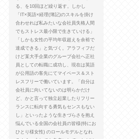
る、を10回ほど繰り返す。しかし
「IT×英語×経理(簿記)のスキルを掛け
合わせれば私みたいな会社員失格人間
でもストレス最小限で生きていける」
「しかも女性の平均年収超えを余裕で
達成できる」と気づく。アラフィフだ
けど某大手企業のグループ会社へ正社
員としての転職に成功し、現在は英語
が公用語の客先にてマイペース＆スト
レスフリーで働いています。「自分は
会社員に向いてないのは明らかだけ
ど、かと言って独立起業したりフリー
ランスに転向する勇気もセンスもない
し」といったような生きづらさを抱え
悩んでいる全国の会社員の皆様(特にお
ひとり様女性) のロールモデルとなれ