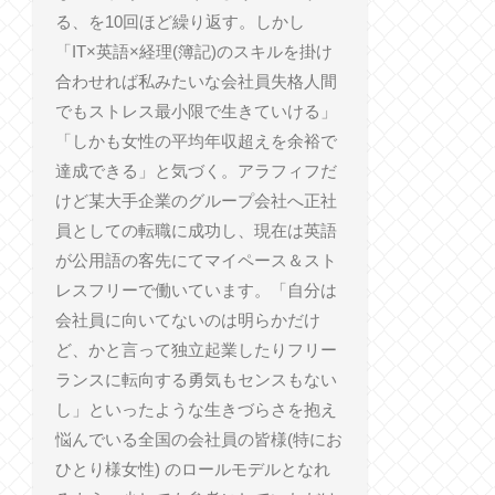
る、を10回ほど繰り返す。しかし
「IT×英語×経理(簿記)のスキルを掛け
合わせれば私みたいな会社員失格人間
でもストレス最小限で生きていける」
「しかも女性の平均年収超えを余裕で
達成できる」と気づく。アラフィフだ
けど某大手企業のグループ会社へ正社
員としての転職に成功し、現在は英語
が公用語の客先にてマイペース＆スト
レスフリーで働いています。「自分は
会社員に向いてないのは明らかだけ
ど、かと言って独立起業したりフリー
ランスに転向する勇気もセンスもない
し」といったような生きづらさを抱え
悩んでいる全国の会社員の皆様(特にお
ひとり様女性) のロールモデルとなれ