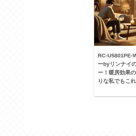
RC-U5801P
ーbyリンナイ
ー！暖房効果の
りな私でもこれ