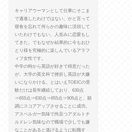
キャリアウーマンとして仕事にそこま
で邁進したわけではない。かと言って
寝食を忘れて何らかの趣味に没頭して
いたわけでもない。人並みに恋愛もし
てきた。でもなぜか結果的に今もおひ
とり様を究極的に楽しんでいるアラフ
ィフ女性です。
中学の時から英語が好きで得意だった
が、大学の英文科で挫折し英語が大嫌
いになりかける。とはいえTOEICの受
験だけは長年継続しており、630点
⇒655点⇒830点⇒855点⇒905点と、順
調にスコアアップさせることに成功。
アスペルガー気味で尚且つアダルトチ
ルドレン気味なので職場で少しでも嫌
なことがあると逃げるように転職す