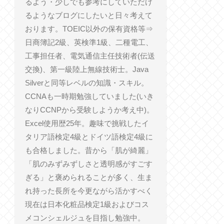
るよう・少しでも参考にしていただけ
るようなブログにしたいと日々考えて
おります。TOEIC以外の保有資格等⇒
日商簿記2級、英検準1級、二種電工、
工事担任者、電気通信主任技術者(伝送
交換)、第一級陸上無線技術士。Java
Silverと同等レベルの知識・スキル。
CCNAも一時期勉強していました(いき
なりCCNPから受験しようか考え中)。
Excel使用歴25年。趣味で挑戦したイ
タリア語検定4級とドイツ語検定4級に
も合格しました。昔から「肌が綺麗」
「肌のみずみずしさと透明感がすごす
ぎる」と褒められることが多く、生ま
れ持った長所を今更ながら活かすべく
現在は日本化粧品検定1級およびコス
メコンシェルジュを目指し勉強中。