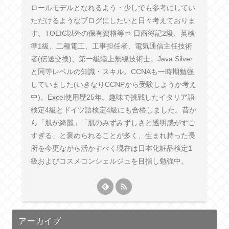
ロールモデルとなれるよう・少しでも参考にしてい
ただけるようなブログにしたいと日々考えておりま
す。TOEIC以外の保有資格等⇒ 日商簿記2級、英検
準1級、二種電工、工事担任者、電気通信主任技術
者(伝送交換)、第一級陸上無線技術士。Java Silver
と同等レベルの知識・スキル。CCNAも一時期勉強
していました(いきなりCCNPから受験しようか考え
中)。Excel使用歴25年。趣味で挑戦したイタリア語
検定4級とドイツ語検定4級にも合格しました。昔か
ら「肌が綺麗」「肌のみずみずしさと透明感がすご
すぎる」と褒められることが多く、生まれ持った長
所を今更ながら活かすべく現在は日本化粧品検定1
級およびコスメコンシェルジュを目指し勉強中。
アーカイブ