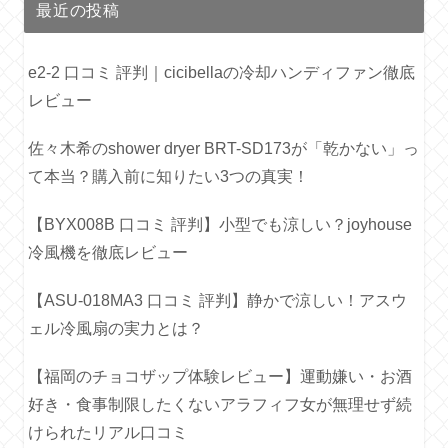
最近の投稿
e2-2 口コミ 評判｜cicibellaの冷却ハンディファン徹底
レビュー
佐々木希のshower dryer BRT-SD173が「乾かない」っ
て本当？購入前に知りたい3つの真実！
【BYX008B 口コミ 評判】小型でも涼しい？joyhouse
冷風機を徹底レビュー
【ASU-018MA3 口コミ 評判】静かで涼しい！アスウ
ェル冷風扇の実力とは？
【福岡のチョコザップ体験レビュー】運動嫌い・お酒
好き・食事制限したくないアラフィフ女が無理せず続
けられたリアル口コミ