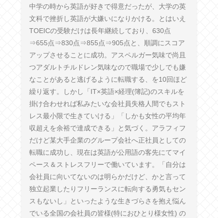
中学の時から英語が好きで得意だったが、大学の英
文科で挫折し英語が大嫌いになりかける。とはいえ
TOEICの受験だけは長年継続しており、630点
⇒655点⇒830点⇒855点⇒905点と、順調にスコア
アップさせることに成功。アスペルガー気味で尚且
つアダルトチルドレン気味なので職場で少しでも嫌
なことがあると逃げるように転職する、を10回ほど
繰り返す。しかし「IT×英語×経理(簿記)のスキルを
掛け合わせれば私みたいな会社員失格人間でもスト
レス最小限で生きていける」「しかも女性の平均年
収超えを余裕で達成できる」と気づく。アラフィフ
だけど某大手企業のグループ会社へ正社員としての
転職に成功し、現在は英語が公用語の客先にてマイ
ペース＆ストレスフリーで働いています。「自分は
会社員に向いてないのは明らかだけど、かと言って
独立起業したりフリーランスに転向する勇気もセン
スもないし」といったような生きづらさを抱え悩ん
でいる全国の会社員の皆様(特におひとり様女性) の