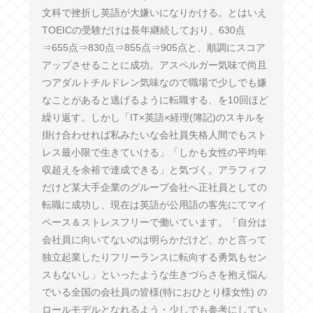
文科で挫折し英語が大嫌いになりかける。とはいえ
TOEICの受験だけは長年継続しており、630点
⇒655点⇒830点⇒855点⇒905点と、順調にスコア
アップさせることに成功。アスペルガー気味で尚且
つアダルトチルドレン気味なので職場で少しでも嫌
なことがあると逃げるように転職する、を10回ほど
繰り返す。しかし「IT×英語×経理(簿記)のスキルを
掛け合わせれば私みたいな会社員失格人間でもスト
レス最小限で生きていける」「しかも女性の平均年
収超えを余裕で達成できる」と気づく。アラフィフ
だけど某大手企業のグループ会社へ正社員としての
転職に成功し、現在は英語が公用語の客先にてマイ
ペース＆ストレスフリーで働いています。「自分は
会社員に向いてないのは明らかだけど、かと言って
独立起業したりフリーランスに転向する勇気もセン
スもないし」といったような生きづらさを抱え悩ん
でいる全国の会社員の皆様(特におひとり様女性) の
ロールモデルとなれるよう・少しでも参考にしてい