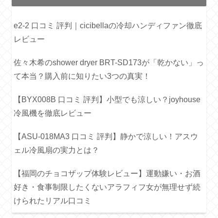
e2-2 口コミ 評判｜cicibellaの冷却ハンディファン徹底
レビュー
佐々木希のshower dryer BRT-SD173が「乾かない」っ
て本当？購入前に知りたい3つの真実！
【BYX008B 口コミ 評判】小型でも涼しい？joyhouse
冷風機を徹底レビュー
【ASU-018MA3 口コミ 評判】静かで涼しい！アスウ
ェル冷風扇の実力とは？
【福岡のチョコザップ体験レビュー】運動嫌い・お酒
好き・食事制限したくないアラフィフ女が無理せず続
けられたリアル口コミ