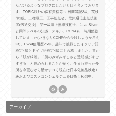
ただけるようなブログにしたいと日々考えておりま
す。TOEIC以外の保有資格等⇒ 日商簿記2級、英検
準1級、二種電工、工事担任者、電気通信主任技術
者(伝送交換)、第一級陸上無線技術士。Java Silver
と同等レベルの知識・スキル。CCNAも一時期勉強
していました(いきなりCCNPから受験しようか考え
中)。Excel使用歴25年。趣味で挑戦したイタリア語
検定4級とドイツ語検定4級にも合格しました。昔か
ら「肌が綺麗」「肌のみずみずしさと透明感がすご
すぎる」と褒められることが多く、生まれ持った長
所を今更ながら活かすべく現在は日本化粧品検定1
級およびコスメコンシェルジュを目指し勉強中。
アーカイブ