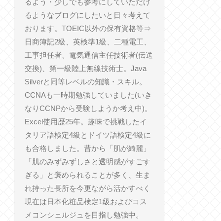
るよう・少しでも参考にしていただけ
るようなブログにしたいと日々考えて
おります。TOEIC以外の保有資格等⇒
日商簿記2級、英検準1級、二種電工、
工事担任者、電気通信主任技術者(伝送
交換)、第一級陸上無線技術士。Java
Silverと同等レベルの知識・スキル。
CCNAも一時期勉強していました(いき
なりCCNPから受験しようか考え中)。
Excel使用歴25年。趣味で挑戦したイ
タリア語検定4級とドイツ語検定4級に
も合格しました。昔から「肌が綺麗」
「肌のみずみずしさと透明感がすごす
ぎる」と褒められることが多く、生ま
れ持った長所を今更ながら活かすべく
現在は日本化粧品検定1級およびコス
メコンシェルジュを目指し勉強中。