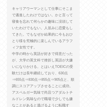
キャリアウーマンとして仕事にそこま
で邁進したわけではない。かと言って
寝食を忘れて何らかの趣味に没頭して
いたわけでもない。人並みに恋愛もし
てきた。でもなぜか結果的に今もおひ
とり様を究極的に楽しんでいるアラフ
ィフ女性です。
中学の時から英語が好きで得意だった
が、大学の英文科で挫折し英語が大嫌
いになりかける。とはいえTOEICの受
験だけは長年継続しており、630点
⇒655点⇒830点⇒855点⇒905点と、順
調にスコアアップさせることに成功。
アスペルガー気味で尚且つアダルトチ
ルドレン気味なので職場で少しでも嫌
なことがあると逃げるように転職す