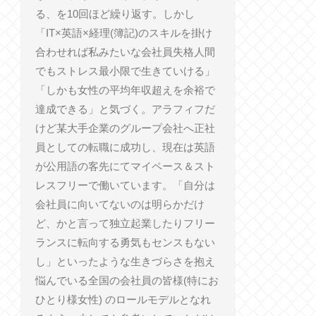
る、を10回ほど繰り返す。しかし
「IT×英語×経理(簿記)のスキルを掛け
合わせれば私みたいな会社員失格人間
でもストレス最小限で生きていける」
「しかも女性の平均年収超えを余裕で
達成できる」と気づく。アラフィフだ
けど某大手企業のグループ会社へ正社
員としての転職に成功し、現在は英語
が公用語の客先にてマイペース＆スト
レスフリーで働いています。「自分は
会社員に向いてないのは明らかだけ
ど、かと言って独立起業したりフリー
ランスに転向する勇気もセンスもない
し」といったような生きづらさを抱え
悩んでいる全国の会社員の皆様(特にお
ひとり様女性) のロールモデルとなれ