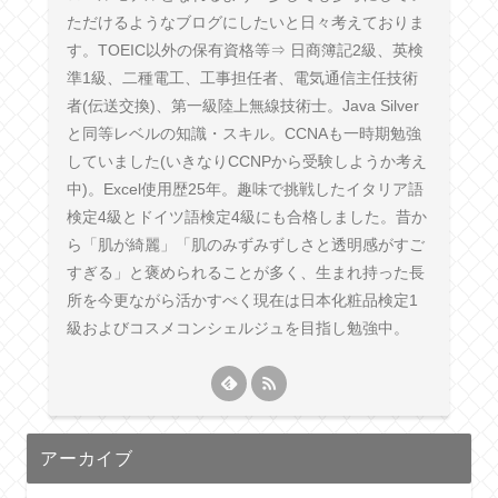
ただけるようなブログにしたいと日々考えておりま
す。TOEIC以外の保有資格等⇒ 日商簿記2級、英検
準1級、二種電工、工事担任者、電気通信主任技術
者(伝送交換)、第一級陸上無線技術士。Java Silver
と同等レベルの知識・スキル。CCNAも一時期勉強
していました(いきなりCCNPから受験しようか考え
中)。Excel使用歴25年。趣味で挑戦したイタリア語
検定4級とドイツ語検定4級にも合格しました。昔か
ら「肌が綺麗」「肌のみずみずしさと透明感がすご
すぎる」と褒められることが多く、生まれ持った長
所を今更ながら活かすべく現在は日本化粧品検定1
級およびコスメコンシェルジュを目指し勉強中。
アーカイブ