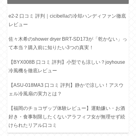
e2-2 口コミ 評判｜cicibellaの冷却ハンディファン徹底
レビュー
佐々木希のshower dryer BRT-SD173が「乾かない」っ
て本当？購入前に知りたい3つの真実！
【BYX008B 口コミ 評判】小型でも涼しい？joyhouse
冷風機を徹底レビュー
【ASU-018MA3 口コミ 評判】静かで涼しい！アスウ
ェル冷風扇の実力とは？
【福岡のチョコザップ体験レビュー】運動嫌い・お酒
好き・食事制限したくないアラフィフ女が無理せず続
けられたリアル口コミ