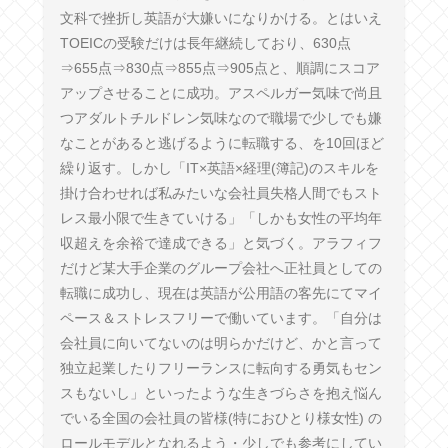
文科で挫折し英語が大嫌いになりかける。とはいえ
TOEICの受験だけは長年継続しており、630点
⇒655点⇒830点⇒855点⇒905点と、順調にスコア
アップさせることに成功。アスペルガー気味で尚且
つアダルトチルドレン気味なので職場で少しでも嫌
なことがあると逃げるように転職する、を10回ほど
繰り返す。しかし「IT×英語×経理(簿記)のスキルを
掛け合わせれば私みたいな会社員失格人間でもスト
レス最小限で生きていける」「しかも女性の平均年
収超えを余裕で達成できる」と気づく。アラフィフ
だけど某大手企業のグループ会社へ正社員としての
転職に成功し、現在は英語が公用語の客先にてマイ
ペース＆ストレスフリーで働いています。「自分は
会社員に向いてないのは明らかだけど、かと言って
独立起業したりフリーランスに転向する勇気もセン
スもないし」といったような生きづらさを抱え悩ん
でいる全国の会社員の皆様(特におひとり様女性) の
ロールモデルとなれるよう・少しでも参考にしてい