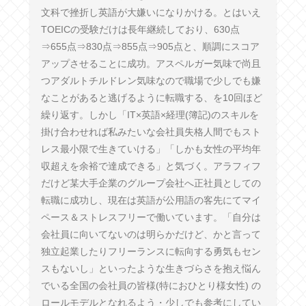
文科で挫折し英語が大嫌いになりかける。とはいえ
TOEICの受験だけは長年継続しており、630点
⇒655点⇒830点⇒855点⇒905点と、順調にスコア
アップさせることに成功。アスペルガー気味で尚且
つアダルトチルドレン気味なので職場で少しでも嫌
なことがあると逃げるように転職する、を10回ほど
繰り返す。しかし「IT×英語×経理(簿記)のスキルを
掛け合わせれば私みたいな会社員失格人間でもスト
レス最小限で生きていける」「しかも女性の平均年
収超えを余裕で達成できる」と気づく。アラフィフ
だけど某大手企業のグループ会社へ正社員としての
転職に成功し、現在は英語が公用語の客先にてマイ
ペース＆ストレスフリーで働いています。「自分は
会社員に向いてないのは明らかだけど、かと言って
独立起業したりフリーランスに転向する勇気もセン
スもないし」といったような生きづらさを抱え悩ん
でいる全国の会社員の皆様(特におひとり様女性) の
ロールモデルとなれるよう・少しでも参考にしてい