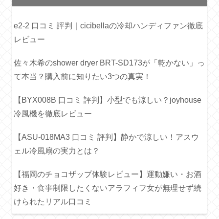
e2-2 口コミ 評判｜cicibellaの冷却ハンディファン徹底
レビュー
佐々木希のshower dryer BRT-SD173が「乾かない」っ
て本当？購入前に知りたい3つの真実！
【BYX008B 口コミ 評判】小型でも涼しい？joyhouse
冷風機を徹底レビュー
【ASU-018MA3 口コミ 評判】静かで涼しい！アスウ
ェル冷風扇の実力とは？
【福岡のチョコザップ体験レビュー】運動嫌い・お酒
好き・食事制限したくないアラフィフ女が無理せず続
けられたリアル口コミ