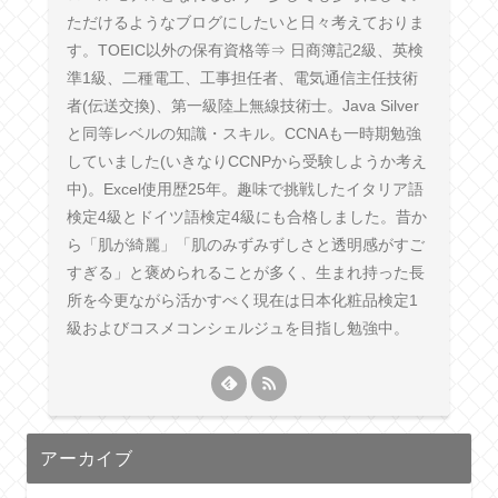
ただけるようなブログにしたいと日々考えておりま
す。TOEIC以外の保有資格等⇒ 日商簿記2級、英検
準1級、二種電工、工事担任者、電気通信主任技術
者(伝送交換)、第一級陸上無線技術士。Java Silver
と同等レベルの知識・スキル。CCNAも一時期勉強
していました(いきなりCCNPから受験しようか考え
中)。Excel使用歴25年。趣味で挑戦したイタリア語
検定4級とドイツ語検定4級にも合格しました。昔か
ら「肌が綺麗」「肌のみずみずしさと透明感がすご
すぎる」と褒められることが多く、生まれ持った長
所を今更ながら活かすべく現在は日本化粧品検定1
級およびコスメコンシェルジュを目指し勉強中。
アーカイブ