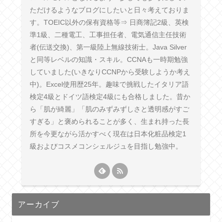
ただけるようなブログにしたいと日々考えておりま
す。TOEIC以外の保有資格等⇒ 日商簿記2級、英検
準1級、二種電工、工事担任者、電気通信主任技術
者(伝送交換)、第一級陸上無線技術士。Java Silver
と同等レベルの知識・スキル。CCNAも一時期勉強
していました(いきなりCCNPから受験しようか考え
中)。Excel使用歴25年。趣味で挑戦したイタリア語
検定4級とドイツ語検定4級にも合格しました。昔か
ら「肌が綺麗」「肌のみずみずしさと透明感がすご
すぎる」と褒められることが多く、生まれ持った長
所を今更ながら活かすべく現在は日本化粧品検定1
級およびコスメコンシェルジュを目指し勉強中。
アーカイブ