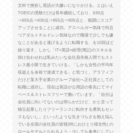
文科で挫折し英語が大嫌いになりかける。とはいえ
TOEICの受験だけは長年継続しており、630点
⇒655点⇒830点⇒855点⇒905点と、順調にスコア
アップさせることに成功。アスペルガー気味で尚且
つアダルトチルドレン気味なので職場で少しでも嫌
なことがあると逃げるように転職する、を10回ほど
繰り返す。しかし「IT×英語×経理(簿記)のスキルを
掛け合わせれば私みたいな会社員失格人間でもスト
レス最小限で生きていける」「しかも女性の平均年
収超えを余裕で達成できる」と気づく。アラフィフ
だけど某大手企業のグループ会社へ正社員としての
転職に成功し、現在は英語が公用語の客先にてマイ
ペース＆ストレスフリーで働いています。「自分は
会社員に向いてないのは明らかだけど、かと言って
独立起業したりフリーランスに転向する勇気もセン
スもないし」といったような生きづらさを抱え悩ん
でいる全国の会社員の皆様(特におひとり様女性) の
ロールモデルとなれるよう・少しでも参考にしてい