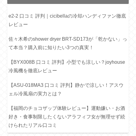
e2-2 口コミ 評判｜cicibellaの冷却ハンディファン徹底
レビュー
佐々木希のshower dryer BRT-SD173が「乾かない」っ
て本当？購入前に知りたい3つの真実！
【BYX008B 口コミ 評判】小型でも涼しい？joyhouse
冷風機を徹底レビュー
【ASU-018MA3 口コミ 評判】静かで涼しい！アスウ
ェル冷風扇の実力とは？
【福岡のチョコザップ体験レビュー】運動嫌い・お酒
好き・食事制限したくないアラフィフ女が無理せず続
けられたリアル口コミ