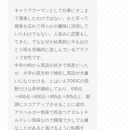
キャリアウーマンとして仕事にそこま
で邁進したわけではない。かと言って
寝食を忘れて何らかの趣味に没頭して
いたわけでもない。人並みに恋愛もし
てきた。でもなぜか結果的に今もおひ
とり様を究極的に楽しんでいるアラフ
ィフ女性です。
中学の時から英語が好きで得意だった
が、大学の英文科で挫折し英語が大嫌
いになりかける。とはいえTOEICの受
験だけは長年継続しており、630点
⇒655点⇒830点⇒855点⇒905点と、順
調にスコアアップさせることに成功。
アスペルガー気味で尚且つアダルトチ
ルドレン気味なので職場で少しでも嫌
なことがあると逃げるように転職す