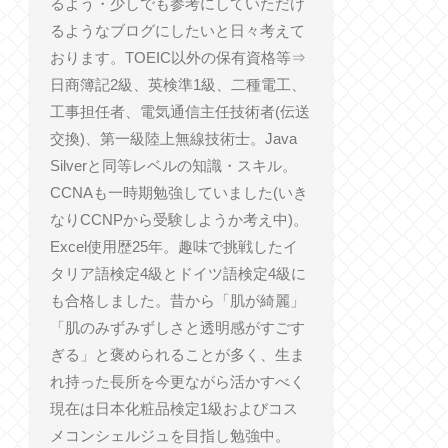
るよう・少しでも参考にしていただけ
るようなブログにしたいと日々考えて
おります。TOEIC以外の保有資格等⇒
日商簿記2級、英検準1級、二種電工、
工事担任者、電気通信主任技術者(伝送
交換)、第一級陸上無線技術士。Java
Silverと同等レベルの知識・スキル。
CCNAも一時期勉強していました(いき
なりCCNPから受験しようか考え中)。
Excel使用歴25年。趣味で挑戦したイ
タリア語検定4級とドイツ語検定4級に
も合格しました。昔から「肌が綺麗」
「肌のみずみずしさと透明感がすごす
ぎる」と褒められることが多く、生ま
れ持った長所を今更ながら活かすべく
現在は日本化粧品検定1級およびコス
メコンシェルジュを目指し勉強中。