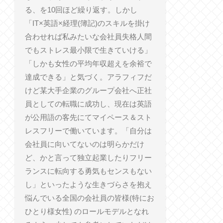
る、を10回ほど繰り返す。しかし
「IT×英語×経理(簿記)のスキルを掛け
合わせれば私みたいな会社員失格人間
でもストレス最小限で生きていける」
「しかも女性の平均年収超えを余裕で
達成できる」と気づく。アラフィフだ
けど某大手企業のグループ会社へ正社
員としての転職に成功し、現在は英語
が公用語の客先にてマイペース＆スト
レスフリーで働いています。「自分は
会社員に向いてないのは明らかだけ
ど、かと言って独立起業したりフリー
ランスに転向する勇気もセンスもない
し」といったような生きづらさを抱え
悩んでいる全国の会社員の皆様(特にお
ひとり様女性) のロールモデルとなれ