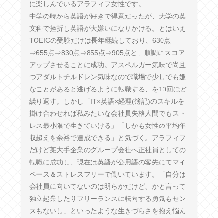
に楽しんでいるアラフィフ女性です。
中学の時から英語が好きで得意だったが、大学の英
文科で挫折し英語が大嫌いになりかける。とはいえ
TOEICの受験だけは長年継続しており、630点
⇒655点⇒830点⇒855点⇒905点と、順調にスコア
アップさせることに成功。アスペルガー気味で尚且
つアダルトチルドレン気味なので職場で少しでも嫌
なことがあると逃げるように転職する、を10回ほど
繰り返す。しかし「IT×英語×経理(簿記)のスキルを
掛け合わせれば私みたいな会社員失格人間でもスト
レス最小限で生きていける」「しかも女性の平均年
収超えを余裕で達成できる」と気づく。アラフィフ
だけど某大手企業のグループ会社へ正社員としての
転職に成功し、現在は英語が公用語の客先にてマイ
ペース＆ストレスフリーで働いています。「自分は
会社員に向いてないのは明らかだけど、かと言って
独立起業したりフリーランスに転向する勇気もセン
スもないし」といったような生きづらさを抱え悩ん