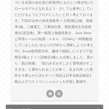
でいる全国の会社員の皆様(特におひとり様女性) の
ロールモデルとなれるよう・少しでも参考にしてい
ただけるようなブログにしたいと日々考えておりま
す。TOEIC以外の保有資格等⇒ 日商簿記2級、英検
準1級、二種電工、工事担任者、電気通信主任技術
者(伝送交換)、第一級陸上無線技術士。Java Silver
と同等レベルの知識・スキル。CCNAも一時期勉強
していました(いきなりCCNPから受験しようか考え
中)。Excel使用歴25年。趣味で挑戦したイタリア語
検定4級とドイツ語検定4級にも合格しました。昔か
ら「肌が綺麗」「肌のみずみずしさと透明感がすご
すぎる」と褒められることが多く、生まれ持った長
所を今更ながら活かすべく現在は日本化粧品検定1
級およびコスメコンシェルジュを目指し勉強中。