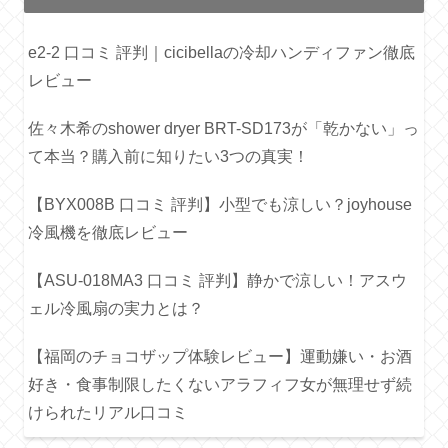
e2-2 口コミ 評判｜cicibellaの冷却ハンディファン徹底
レビュー
佐々木希のshower dryer BRT-SD173が「乾かない」っ
て本当？購入前に知りたい3つの真実！
【BYX008B 口コミ 評判】小型でも涼しい？joyhouse
冷風機を徹底レビュー
【ASU-018MA3 口コミ 評判】静かで涼しい！アスウ
ェル冷風扇の実力とは？
【福岡のチョコザップ体験レビュー】運動嫌い・お酒
好き・食事制限したくないアラフィフ女が無理せず続
けられたリアル口コミ