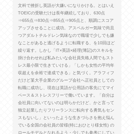
文科で挫折し英語が大嫌いになりかける。とはいえ
TOEICの受験だけは長年継続しており、630点
⇒655点⇒830点⇒855点⇒905点と、順調にスコア
アップさせることに成功。アスペルガー気味で尚且
つアダルトチルドレン気味なので職場で少しでも嫌
なことがあると逃げるように転職する、を10回ほど
繰り返す。しかし「IT×英語×経理(簿記)のスキルを
掛け合わせれば私みたいな会社員失格人間でもスト
レス最小限で生きていける」「しかも女性の平均年
収超えを余裕で達成できる」と気づく。アラフィフ
だけど某大手企業のグループ会社へ正社員としての
転職に成功し、現在は英語が公用語の客先にてマイ
ペース＆ストレスフリーで働いています。「自分は
会社員に向いてないのは明らかだけど、かと言って
独立起業したりフリーランスに転向する勇気もセン
スもないし」といったような生きづらさを抱え悩ん
でいる全国の会社員の皆様(特におひとり様女性) の
ロールモデルとなれるよう・少しでも参考にしてい