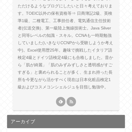
ただけるようなブログにしたいと日々考えておりま
す。TOEIC以外の保有資格等⇒ 日商簿記2級、英検
準1級、二種電工、工事担任者、電気通信主任技術
者(伝送交換)、第一級陸上無線技術士。Java Silver
と同等レベルの知識・スキル。CCNAも一時期勉強
していました(いきなりCCNPから受験しようか考え
中)。Excel使用歴25年。趣味で挑戦したイタリア語
検定4級とドイツ語検定4級にも合格しました。昔か
ら「肌が綺麗」「肌のみずみずしさと透明感がすご
すぎる」と褒められることが多く、生まれ持った長
所を今更ながら活かすべく現在は日本化粧品検定1
級およびコスメコンシェルジュを目指し勉強中。
アーカイブ