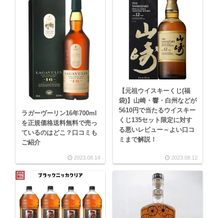
【元祖ウイスキーくじ(福
袋)】山崎・響・白州などが
5610円で当たるウイスキー
ラガーヴーリン16年700ml
くじ135セット限定に対す
を正規価格送料無料で売っ
る悪いレビュー～よい口コ
ているのはどこ？口コミも
ミまで解説！
ご紹介
2023.08.14
2023.08.12