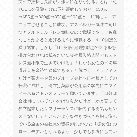
文科で挫折し英語が大嫌いになりかける。とはいえ
TOEICの受験だけは長年継続しており、630点
⇒655点⇒830点⇒855点⇒905点と、順調にスコア
アップさせることに成功。アスペルガー気味で尚且
つアダルトチルドレン気味なので職場で少しでも嫌
なことがあると逃げるように転職する、を10回ほど
繰り返す。しかし「IT×英語×経理(簿記)のスキルを
掛け合わせれば私みたいな会社員失格人間でもスト
レス最小限で生きていける」「しかも女性の平均年
収超えを余裕で達成できる」と気づく。アラフィフ
だけど某大手企業のグループ会社へ正社員としての
転職に成功し、現在は英語が公用語の客先にてマイ
ペース＆ストレスフリーで働いています。「自分は
会社員に向いてないのは明らかだけど、かと言って
独立起業したりフリーランスに転向する勇気もセン
スもないし」といったような生きづらさを抱え悩ん
でいる全国の会社員の皆様(特におひとり様女性) の
ロールモデルとなれるよう・少しでも参考にしてい