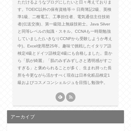
ただけるようなブログにしたいと日々考えておりま
す。TOEIC以外の保有資格等⇒ 日商簿記2級、英検
準1級、二種電工、工事担任者、電気通信主任技術
者(伝送交換)、第一級陸上無線技術士。Java Silver
と同等レベルの知識・スキル。CCNAも一時期勉強
していました(いきなりCCNPから受験しようか考え
中)。Excel使用歴25年。趣味で挑戦したイタリア語
検定4級とドイツ語検定4級にも合格しました。昔か
ら「肌が綺麗」「肌のみずみずしさと透明感がすご
すぎる」と褒められることが多く、生まれ持った長
所を今更ながら活かすべく現在は日本化粧品検定1
級およびコスメコンシェルジュを目指し勉強中。
アーカイブ