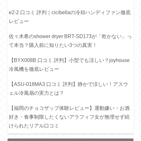
e2-2 口コミ 評判｜cicibellaの冷却ハンディファン徹底
レビュー
佐々木希のshower dryer BRT-SD173が「乾かない」っ
て本当？購入前に知りたい3つの真実！
【BYX008B 口コミ 評判】小型でも涼しい？joyhouse
冷風機を徹底レビュー
【ASU-018MA3 口コミ 評判】静かで涼しい！アスウ
ェル冷風扇の実力とは？
【福岡のチョコザップ体験レビュー】運動嫌い・お酒
好き・食事制限したくないアラフィフ女が無理せず続
けられたリアル口コミ