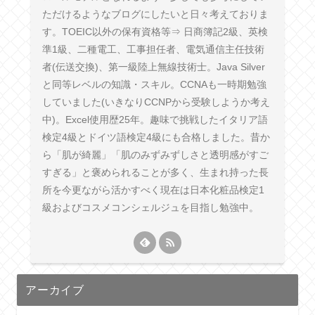
ただけるようなブログにしたいと日々考えておりま
す。TOEIC以外の保有資格等⇒ 日商簿記2級、英検
準1級、二種電工、工事担任者、電気通信主任技術
者(伝送交換)、第一級陸上無線技術士。Java Silver
と同等レベルの知識・スキル。CCNAも一時期勉強
していました(いきなりCCNPから受験しようか考え
中)。Excel使用歴25年。趣味で挑戦したイタリア語
検定4級とドイツ語検定4級にも合格しました。昔か
ら「肌が綺麗」「肌のみずみずしさと透明感がすご
すぎる」と褒められることが多く、生まれ持った長
所を今更ながら活かすべく現在は日本化粧品検定1
級およびコスメコンシェルジュを目指し勉強中。
アーカイブ