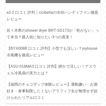
e2-2 口コミ 評判｜cicibellaの冷却ハンディファン徹底
レビュー
佐々木希のshower dryer BRT-SD173が「乾かない」っ
て本当？購入前に知りたい3つの真実！
【BYX008B 口コミ 評判】小型でも涼しい？joyhouse
冷風機を徹底レビュー
【ASU-018MA3 口コミ 評判】静かで涼しい！アスウ
ェル冷風扇の実力とは？
【福岡のチョコザップ体験レビュー】運動嫌い・お酒
好き・食事制限したくないアラフィフ女が無理せず続
けられたリアル口コミ