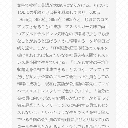
文科で挫折し英語が大嫌いになりかける。とはいえ
TOEICの受験だけは長年継続しており、630点
⇒655点⇒830点⇒855点⇒905点と、順調にスコア
アップさせることに成功。アスペルガー気味で尚且
つアダルトチルドレン気味なので職場で少しでも嫌
なことがあると逃げるように転職する、を10回ほど
繰り返す。しかし「IT×英語×経理(簿記)のスキルを
掛け合わせれば私みたいな会社員失格人間でもスト
レス最小限で生きていける」「しかも女性の平均年
収超えを余裕で達成できる」と気づく。アラフィフ
だけど某大手企業のグループ会社へ正社員としての
転職に成功し、現在は英語が公用語の客先にてマイ
ペース＆ストレスフリーで働いています。「自分は
会社員に向いてないのは明らかだけど、かと言って
独立起業したりフリーランスに転向する勇気もセン
スもないし」といったような生きづらさを抱え悩ん
でいる全国の会社員の皆様(特におひとり様女性) の
ロールモデルとなれるよう・少しでも参考にしてい