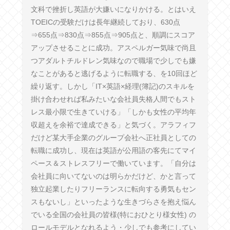
文科で挫折し英語が大嫌いになりかける。とはいえ
TOEICの受験だけは長年継続しており、630点
⇒655点⇒830点⇒855点⇒905点と、順調にスコア
アップさせることに成功。アスペルガー気味で尚且
つアダルトチルドレン気味なので職場で少しでも嫌
なことがあると逃げるように転職する、を10回ほど
繰り返す。しかし「IT×英語×経理(簿記)のスキルを
掛け合わせれば私みたいな会社員失格人間でもスト
レス最小限で生きていける」「しかも女性の平均年
収超えを余裕で達成できる」と気づく。アラフィフ
だけど某大手企業のグループ会社へ正社員としての
転職に成功し、現在は英語が公用語の客先にてマイ
ペース＆ストレスフリーで働いています。「自分は
会社員に向いてないのは明らかだけど、かと言って
独立起業したりフリーランスに転向する勇気もセン
スもないし」といったような生きづらさを抱え悩ん
でいる全国の会社員の皆様(特におひとり様女性) の
ロールモデルとなれるよう・少しでも参考にしてい