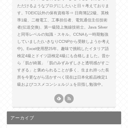
ただけるようなブログにしたいと日々考えておりま
す。TOEIC以外の保有資格等⇒ 日商簿記2級、英検
準1級、二種電工、工事担任者、電気通信主任技術
者(伝送交換)、第一級陸上無線技術士。Java Silver
と同等レベルの知識・スキル。CCNAも一時期勉強
していました(いきなりCCNPから受験しようか考え
中)。Excel使用歴25年。趣味で挑戦したイタリア語
検定4級とドイツ語検定4級にも合格しました。昔か
ら「肌が綺麗」「肌のみずみずしさと透明感がすご
すぎる」と褒められることが多く、生まれ持った長
所を今更ながら活かすべく現在は日本化粧品検定1
級およびコスメコンシェルジュを目指し勉強中。
アーカイブ