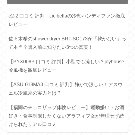
e2-2 口コミ 評判｜cicibellaの冷却ハンディファン徹底
レビュー
佐々木希のshower dryer BRT-SD173が「乾かない」っ
て本当？購入前に知りたい3つの真実！
【BYX008B 口コミ 評判】小型でも涼しい？joyhouse
冷風機を徹底レビュー
【ASU-018MA3 口コミ 評判】静かで涼しい！アスウ
ェル冷風扇の実力とは？
【福岡のチョコザップ体験レビュー】運動嫌い・お酒
好き・食事制限したくないアラフィフ女が無理せず続
けられたリアル口コミ